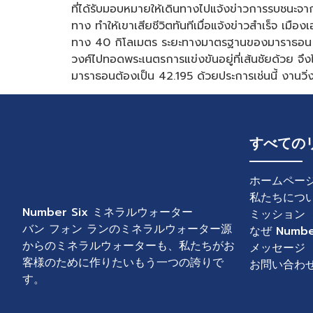
ที่ได้รับมอบหมายให้เดินทางไปแจ้งข่าวการรบชนะจ
ทาง ทำให้เขาเสียชีวิตทันทีเมื่อแจ้งข่าวสำเร็จ เมื
ทาง 40 กิโลเมตร ระยะทางมาตรฐานของมาราธอน ระยะ
วงศ์ไปทอดพระเนตรการแข่งขันอยู่ที่เส้นชัยด้วย จึ
มาราธอนต้องเป็น 42.195 ด้วยประการเช่นนี้ งานวิ่งมา
すべての
ホームペー
私たちにつ
Number Six ミネラルウォーター
ミッション
バン フォン ランのミネラルウォーター源
なぜ Number
からのミネラルウォーターも、私たちがお
メッセージ
客様のために作りたいもう一つの誇りで
お問い合わ
す。