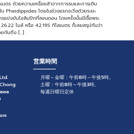
โลเมตร ด้วยความเหนื่อยล้าจากการรบและการเดิน
ให้กับ Pheidippides โดยในช่วงแรกจะวิ่งด้วยระยะ
งขันโอลิมปิกที่ลอนดอน โดยครั้งนั้นมีเชื้อพระ
 26.22 ไมล์ หรือ 42.195 กิโลเมตร ก็เลยสรุปกันว่า
วยกันถึง […]
営業時間
Ltd.
月曜～金曜：午前8時～午後5時。
 Chong
土曜：午前8時～午後3時。
nawa
毎週日曜日定休
0
com